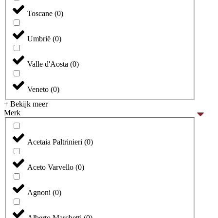
Toscane
(
0
)
Umbrië
(
0
)
Valle d'Aosta
(
0
)
Veneto
(
0
)
+ Bekijk meer
Merk
Acetaia Paltrinieri
(
0
)
Aceto Varvello
(
0
)
Agnoni
(
0
)
Alberto Marchetti
(
0
)