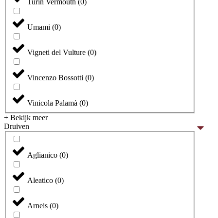
Turin Vermouth
(
0
)
Umami
(
0
)
Vigneti del Vulture
(
0
)
Vincenzo Bossotti
(
0
)
Vinicola Palamà
(
0
)
+ Bekijk meer
Druiven
Aglianico
(
0
)
Aleatico
(
0
)
Arneis
(
0
)