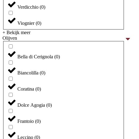
Verdicchio
(
0
)
Viognier
(
0
)
+ Bekijk meer
Olijven
Bella di Cerignola
(
0
)
Biancolilla
(
0
)
Coratina
(
0
)
Dolce Agogia
(
0
)
Frantoio
(
0
)
Leccino
(
0
)