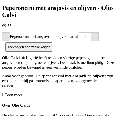
Peperoncini met ansjovis en olijven - Olio
Calvi
€
9.55
Peperoncini met ansjovis en olijven aantal
-
+
Toevoegen aan winkelwagen
Olio Calvi
uit Ligurië heeft
ronde en vlezige pepers gevuld met
ansjovis en ontpitte groene olijven. De smaak is medium pittig. Deze
pepers worden bewaard in een verfijnde olijfolie.
Klaar voor gebruik! De “
peperoncini met ansjovis en olijven
” zijn
een aanrader bij gastronomische aperitieven, voorgerechten en
salades.
Toon meer
Over Olio Calvi
De olijfperserij Calvi werd in 1921 opgericht door Giuseppe Calvi.