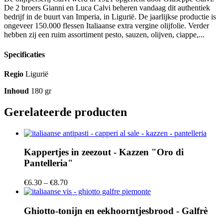
De 2 broers Gianni en Luca Calvi beheren vandaag dit authentiek
bedrijf in de buurt van Imperia, in Ligurië. De jaarlijkse productie is
ongeveer 150.000 flessen Italiaanse extra vergine olijfolie. Verder
hebben zij een ruim assortiment pesto, sauzen, olijven, ciappe,...
Specificaties
Regio
Ligurië
Inhoud
180 gr
Gerelateerde producten
Kappertjes in zeezout - Kazzen "Oro di
Pantelleria"
€
6.30
–
€
8.70
Ghiotto-tonijn en eekhoorntjesbrood - Galfrè