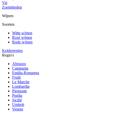
Vis
Zoetigheden
Wijnen
Soorten
Witte wijnen
Rosé wijnen
Rode wijnen
Kelderrestjes
Regio's
Abruzzo
Campania
Emilia-Romagna
Fruili
Le Marche
Lombardia
Piemonte
Puglia
Sicilië
Umbrië
Veneto